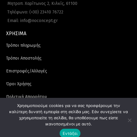
Μητροπ. Χαρίτωνος 2, Κιλκίς, 61100
Τηλέφωνο: (+30) 23410 76722
Email: info@noconcept.gr
ΧΡΗΣΙΜΑ
Τρόποι πληρωμής
Τρόποι Αποστολής
Επιστροφές/Αλλαγές
Όροι Χρήσης
Πολιτική Απορρήτου
Χρησιμοποιούμε cookies για να σας προσφέρουμε την
Κάντε εγγραφή στο newsletter μας και κερδίστε -5% στην πρώτη σας online
καλύτερη δυνατή εμπειρία στη σελίδα μας. Εάν συνεχίσετε να
χρησιμοποιείτε τη σελίδα, θα υποθέσουμε πως είστε
παραγγελία
ικανοποιημένοι με αυτό.
Εντάξει