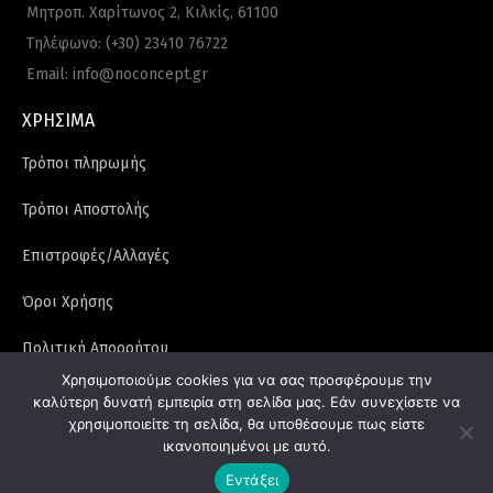
Μητροπ. Χαρίτωνος 2, Κιλκίς, 61100
Τηλέφωνο: (+30) 23410 76722
Email: info@noconcept.gr
ΧΡΗΣΙΜΑ
Τρόποι πληρωμής
Τρόποι Αποστολής
Επιστροφές/Αλλαγές
Όροι Χρήσης
Πολιτική Απορρήτου
Χρησιμοποιούμε cookies για να σας προσφέρουμε την
Κάντε εγγραφή στο newsletter μας και κερδίστε -5% στην πρώτη σας online
καλύτερη δυνατή εμπειρία στη σελίδα μας. Εάν συνεχίσετε να
χρησιμοποιείτε τη σελίδα, θα υποθέσουμε πως είστε
παραγγελία
ικανοποιημένοι με αυτό.
Εντάξει