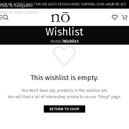
0€
🎁 ΜΕ ΑΓΟΡΕΣ ΑΝΩ ΤΩΝ 50€ ΔΩΡΟ ΕΚΠΛΗΞΗ
FREE SHIPPING OVER 40€
🎁 ΜΕ ΑΓΟΡ
Skip to navigation
Skip to main content
Wishlist
Home
/
Wishlist
This wishlist is empty.
You don't have any products in the wishlist yet.
You will find a lot of interesting products on our "Shop" page.
RETURN TO SHOP