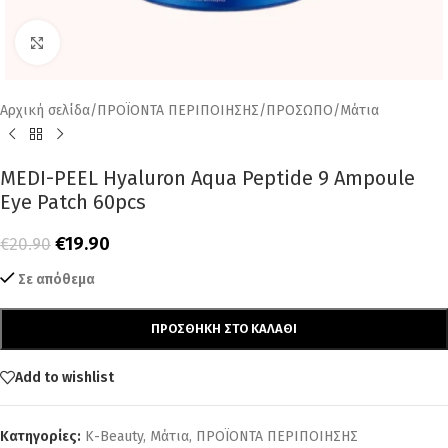
Click to enlarge
Αρχική σελίδα
/
ΠΡΟΪΟΝΤΑ ΠΕΡΙΠΟΙΗΣΗΣ
/
ΠΡΟΣΩΠΟ
/
Μάτια
MEDI-PEEL Hyaluron Aqua Peptide 9 Ampoule
Eye Patch 60pcs
€
19.90
€
20.90
Σε απόθεμα
ΠΡΟΣΘΉΚΗ ΣΤΟ ΚΑΛΆΘΙ
Add to wishlist
Κατηγορίες:
K-Beauty
,
Μάτια
,
ΠΡΟΪΟΝΤΑ ΠΕΡΙΠΟΙΗΣΗΣ