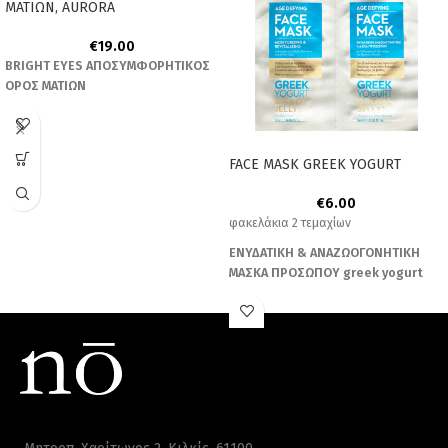
ΜΑΤΙΩΝ, AURORA
€
19.00
BRIGHT EYES ΑΠΟΣΥΜΦΟΡΗΤΙΚΟΣ
ΟΡΟΣ ΜΑΤΙΩΝ
FACE MASK GREEK YOGURT
€
6.00
φακελάκια 2 τεμαχίων
ΕΝΥΔΑΤΙΚΗ & ΑΝΑΖΩΟΓΟΝΗΤΙΚΗ
ΜΑΣΚΑ ΠΡΟΣΩΠΟΥ greek yogurt
Καθαρίζει σε βάθος
Ενυδατώνει και καταπραΰνει
Απαλύνει τις ρυτίδες & συσφίγγει
την επιδερμίδα
υαλουρονικό οξύ, αλόη και πράσινo
άργιλο