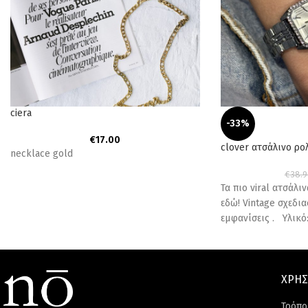
ciera
-33%
€
17.00
clover ατσάλινο ρο
necklace gold
€
38.9
Τα πιο viral ατσάλι
εδώ! Vintage σχεδι
εμφανίσεις . Υλικό:
ΧΡΗΣ
Τρόπο