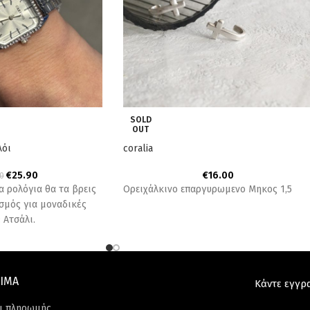
SOLD
OUT
λόι
coralia
€
25.90
€
16.00
0
να ρολόγια θα τα βρεις
Ορειχάλκινο επαργυρωμενο Μηκος 1,5
ασμός για μοναδικές
 Ατσάλι.
ΙΜΑ
Κάντε εγγρ
ι πληρωμής