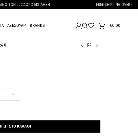
50€ ΔΩΡΟ ΕΚΠΛΗΞΗ
FREE SHIPPING OVER 40€
ΤΑ
ΑΞΕΣΟΥΑΡ
BRANDS
€
0.00
240
ΉΚΗ ΣΤΟ ΚΑΛΆΘΙ