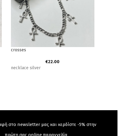
crosses
SOLD
OUT
€
22.00
rails
necklace silver
Ατσάλι
Αυξομειώνει
αφή στο newsletter μας και κερδίστε -5% στην
πρώτη σας online παραγγελία