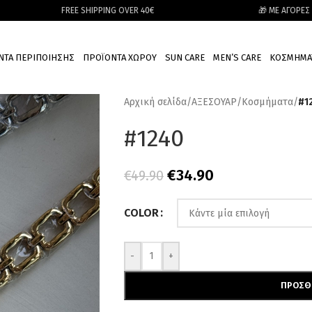
FREE SHIPPING OVER 40€
🎁 ΜΕ ΑΓΟΡΕΣ ΑΝΩ ΤΩΝ 
ΝΤΑ ΠΕΡΙΠΟΙΗΣΗΣ
ΠΡΟΪΟΝΤΑ ΧΩΡΟΥ
SUN CARE
MEN’S CARE
ΚΟΣΜΗΜΑ
Αρχική σελίδα
/
ΑΞΕΣΟΥΑΡ
/
Κοσμήματα
/
#1
#1240
€
34.90
€
49.90
COLOR
-
+
ΠΡΟΣΘ