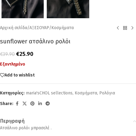
Αρχική σελίδα
/
ΑΞΕΣΟΥΑΡ
/
Κοσμήματα
sunflower ατσάλινο ρολόι
€
25.90
€
39.90
Εξαντλημένο
Add to wishlist
Κατηγορίες:
maria'sCHOL sellections
,
Κοσμήματα
,
Ρολόγια
Share:
Περιγραφή
Ατσάλινο ρολόι μπρασελέ .