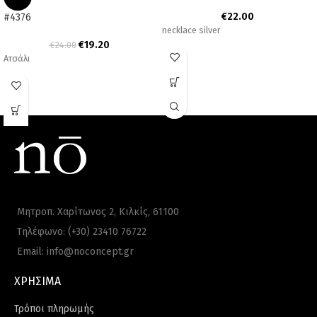
€
22.00
#4376
necklace silver
€
19.20
€
24.00
Ατσάλι
Μητροπ. Χαρίτωνος 2, Κιλκίς, 61100
Τηλέφωνο: (+30) 23410 76722
Email: info@noconcept.gr
ΧΡΗΣΙΜΑ
Τρόποι πληρωμής