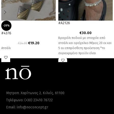
#A2126
-20%
€
30.00
#4376
Βραχιόλι ποδιού με στοιχεία από
€
19.20
ατσάλι και ορείχαλκο Μήκος 20 εκ και
€
24.00
Ατσάλι
5 εκ επιπρόσθετη προέκταση *το
συγκεκριμένο προϊόν είναι
Μητροπ. Χαρίτωνος 2, Κιλκίς, 61100
Τηλέφωνο: (+30) 23410 76722
Email: info@noconcept.gr