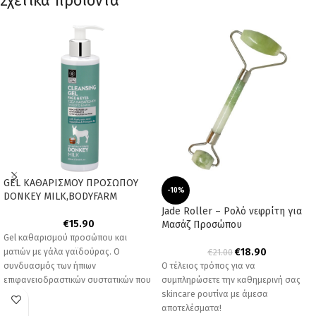
Σχετικά προϊόντα
GEL ΚΑΘΑΡΙΣΜΟΥ ΠΡΟΣΩΠΟΥ
-10%
DONKEY MILK,BODYFARM
Jade Roller – Ρολό νεφρίτη για
€
15.90
Μασάζ Προσώπου
Gel καθαρισμού προσώπου και
ματιών με γάλα γαϊδούρας. Ο
€
18.90
€
21.00
συνδυασμός των ήπιων
Ο τέλειος τρόπος για να
επιφανειοδραστικών συστατικών που
συμπληρώσετε την καθημερινή σας
περιέχει, της προβιταμίνης Β5, της
skincare ρουτίνα με άμεσα
αποτελέσματα!