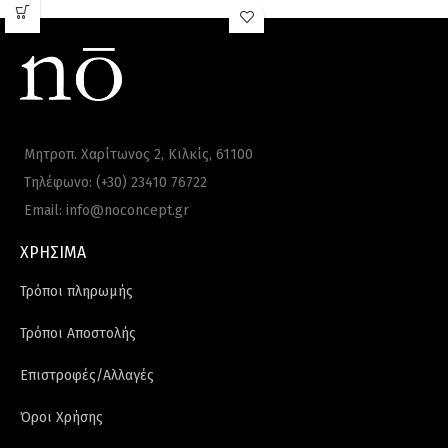
Κατασκευασμένο από το ορυκτό jade
(νεφρίτης), αυτό το μοναδικό roller
διεγείρει τη λέμφο, ενώ παράλληλα
κάνει μασάζ στο δέρμα και τους μύες.
Με την κίνηση που κάνει (rolling
motion) ενισχύεται η εξάλειψη των
τοξινών που έχουν συσσωρευτεί στο
Μητροπ. Χαρίτωνος 2, Κιλκίς, 61100
δέρμα, βελτιώνεται η κυκλοφορία του
Τηλέφωνο: (+30) 23410 76722
αίματος, τονώνεται η επιδερμίδα,
μειώνονται οι πόροι, ενώ αν
Email: info@noconcept.gr
χρησιμοποιηθεί αμέσως μετά την
εφαρμογή του ορού, γίνεται πολύ
ΧΡΗΣΙΜΑ
καλύτερη διείσδυση του προϊόντος
στο δέρμα. Η αίσθηση που αφήνει
Τρόποι πληρωμής
είναι ξεκούραστη όψη, φωτεινή
επιδερμίδα, «ανασηκωμένο»
Τρόποι Αποστολής
πρόσωπο και λαιμός.
Επιστροφές/Αλλαγές
Η μικρή του πλευρά είναι για την
περιοχή των ματιών και είναι ιδανική
Όροι Χρήσης
για να μειώσει τους μαύρους κύκλους,
ειδικά εάν είναι κρύο. (τοποθετήστε