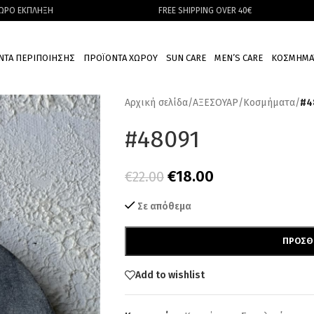
ΗΞΗ
FREE SHIPPING OVER 40€
ΝΤΑ ΠΕΡΙΠΟΙΗΣΗΣ
ΠΡΟΪΟΝΤΑ ΧΩΡΟΥ
SUN CARE
MEN’S CARE
ΚΟΣΜΗΜΑ
Αρχική σελίδα
/
ΑΞΕΣΟΥΑΡ
/
Κοσμήματα
/
#4
#48091
€
18.00
€
22.00
Σε απόθεμα
ΠΡΟΣΘ
Add to wishlist