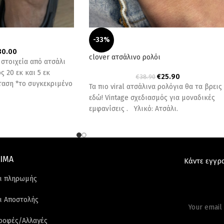
-33%
30.00
clover ατσάλινο ρολόι
 στοιχεία από ατσάλι
 20 εκ και 5 εκ
€
25.90
€
38.90
ταση *το συγκεκριμένο
Τα πιο viral ατσάλινα ρολόγια θα τα βρεις
εδώ! Vintage σχεδιασμός για μοναδικές
εμφανίσεις . Υλικό: Ατσάλι.
ΙΜΑ
Κάντε εγγρ
ι πληρωμής
ι Αποστολής
ροφές/Αλλαγές