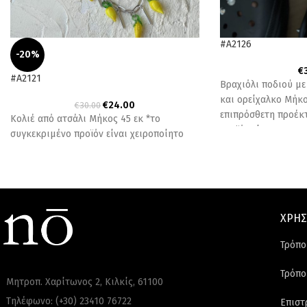
#A2126
-20%
€
#A2121
Βραχιόλι ποδιού με
και ορείχαλκο Μήκος
€
24.00
€
30.00
επιπρόσθετη προέκ
Κολιέ από ατσάλι Μήκος 45 εκ *το
προϊόν είναι
συγκεκριμένο προϊόν είναι χειροποίητο
ΧΡΗΣ
Τρόπο
Τρόπο
Μητροπ. Χαρίτωνος 2, Κιλκίς, 61100
Τηλέφωνο: (+30) 23410 76722
Επιστ