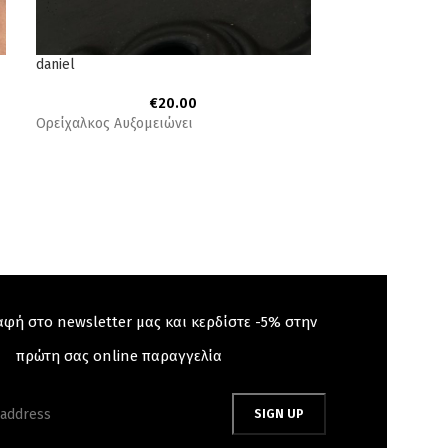
daniel
errika
€
20.00
Ορείχαλκος Αυξομειώνει
Επαργυρωμένος 
μέγεθος
αφή στο newsletter μας και κερδίστε -5% στην
πρώτη σας online παραγγελία