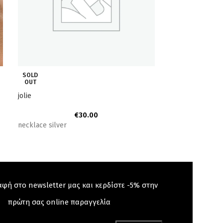
SOLD
-40%
OUT
jolie
poppy ατσάλινο
€
30.00
€
necklace silver
Ατσάλινο ρολόι 
αφή στο newsletter μας και κερδίστε -5% στην
πρώτη σας online παραγγελία