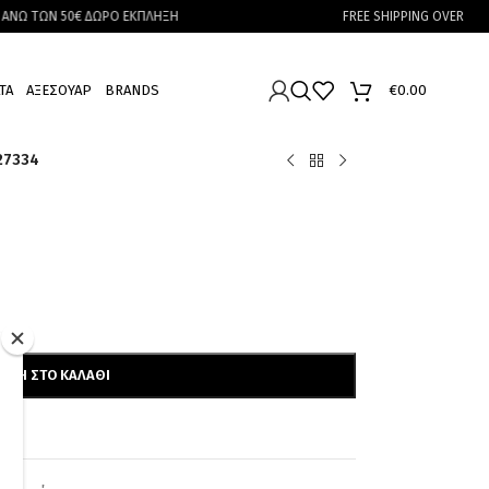
 50€ ΔΩΡΟ ΕΚΠΛΗΞΗ
FREE SHIPPING OVER 40€
ΤΑ
ΑΞΕΣΟΥΑΡ
BRANDS
€
0.00
27334
ΉΚΗ ΣΤΟ ΚΑΛΆΘΙ