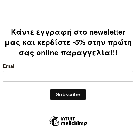
Κατηγορίες:
Κοσμήματα
,
ΚΟΣΜΗΜΑΤΑ
,
Σκ
Share: