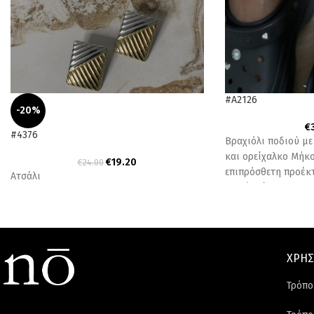
#A2126
-20%
€
#4376
Βραχιόλι ποδιού με
και ορείχαλκο Μήκος
€
19.20
€
24.00
επιπρόσθετη προέκ
Ατσάλι
προϊόν είναι
ΧΡΗΣ
Τρόπο