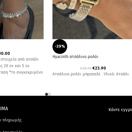
-39%
30.00
Hyacinth ατσάλινο ρολόι
 στοιχεία από ατσάλι
 20 εκ και 5 εκ
€
23.90
€
38.90
ταση *το συγκεκριμένο
Ατσάλινο ρολόι μπρασελέ . Υλικό: Ατσάλι.
ΙΜΑ
Κάντε εγγρ
ι πληρωμής