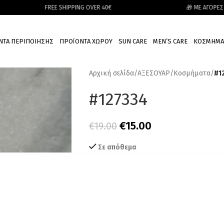
FREE SHIPPING OVER 40€
🎁 ΜΕ ΑΓΟΡΕΣ ΑΝΩ ΤΩΝ
ΝΤΑ ΠΕΡΙΠΟΙΗΣΗΣ
ΠΡΟΪΟΝΤΑ ΧΩΡΟΥ
SUN CARE
MEN’S CARE
ΚΟΣΜΗΜΑ
Αρχική σελίδα
/
ΑΞΕΣΟΥΑΡ
/
Κοσμήματα
/
#1
#127334
€
15.00
€
19.00
Σε απόθεμα
ΠΡΟΣΘ
Add to wishlist