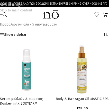
0€
🎁 ΜΕ ΑΓΟΡΕΣ ΑΝΩ ΤΩΝ 50€ ΔΩΡΟ ΕΚΠΛΗΞΗ
FREE SHIPPING OVER 40€
🎁 ΜΕ ΑΓΟΡ
Skip to navigation
Skip to main content
Προβάλλονται όλα - 5 αποτελέσματα
Show sidebar
Serum μαλλιών & σώματος
Body & Hair Argan Oil MASTIC SPA
Donkey milk BODYFARM
€
18.00